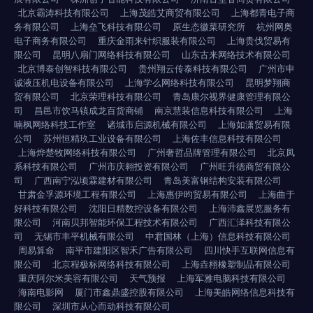
北京霸涛科技有限公司
上海茂皓艾商贸有限公司
上海都青电子商
务有限公司
上海垒飞科技有限公司
原生态徽菜研究所
杭州网奥
电子商务有限公司
重庆金雨来针织服装有限公司
上海贵伐贸易有
限公司
昆明八扇门网络科技有限公司
山东古来网络技术有限公司
北京博泰创智科技有限公司
贵州翔云传泰科技有限公司
广州市申
诚液压机电设备有限公司
上海学么网络科技有限公司
昆明梦翔商
贸有限公司
北京荣理科技有限公司
青岛康尔视界健康管理有限公
司
昌邑市饮马镇成龙百货商铺
南京慧装信息科技有限公司
上海
喃枫网络科技工作室
诸城市启源机械有限公司
上海如潇贸易有限
公司
苏州恒精玖工业设备有限公司
上海佐丰信息科技有限公司
上海烨楚牧网络科技有限公司
广州奢哲品牌管理有限公司
北京凤
系科技有限公司
广州市庆翱投资有限公司
广州旺升德商贸有限公
司
广西南宁泓顷霖建材有限公司
青岛美富钢结构安装有限公司
甘肃金孚源环境工程有限公司
上海惠伊昀贸易有限公司
上海曲于
好科技有限公司
沈阳日精数控设备有限公司
上海沛鑫展览服务有
限公司
河南贝邦智能环保工程技术有限公司
广西汇泽科技有限公
司
无锡市丰平机械有限公司
中君国林（上海）信息科技有限公司
周易算命
南平市建阳区智禾广告有限公司
四川快手互联网信息有
限公司
北京程极标网络科技有限公司
上海垚栩橡塑制品有限公司
重庆阿尔米美容有限公司
天气预报
上海军雅电脑科技有限公司
海南电影网
厦门市鑫鼎盛控股有限公司
上海美皓网络信息科技有
限公司
深圳市从心而动科技有限公司