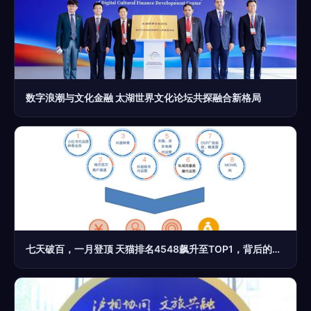
数字浪潮与文化金融 太湖世界文化论坛共探融合新格局
七天破百，一月登顶 天猫排名4548飙升至TOP1，背后的隐形推手是谁？