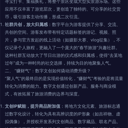
寻宝打卡、集福换礼，将整个景区变成大型实景游乐场。这些
应用不仅丰富了游览层次，更创造了独特的、可分享的社交货
币，吸引游客主动传播，形成二次引流。
社群共创，放大归属感
：数字平台为游客提供了分享、交流、
共创的空间。游客发布带有特定话题标签的游记、视频、照
片，参与官方发起的线上活动（如摄影大赛、vlog征集），不
仅记录个人旅程，更融入了一个庞大的“春节旅游”兴趣社群。
这种社群互动放大了节日出游的仪式感和归属感，使得“去某地
过年”成为一种时尚的社交选择，持续为目的地聚集人气。
二、 “赚财气”：数字文创如何撬动消费升级？
“聚人气”的最终目的是实现价值转化，“赚财气”考验的是将流量
转化为消费的能力。数字文创通过创新产品、服务与商业模
式，有效拓展了旅游消费的边界与深度。
文创IP赋能，提升商品附加值
：将地方文化元素、旅游标志通
过数字化设计，转化为具有高辨识度的IP形象（如吉祥物、虚
拟偶像），并授权开发系列文创商品、数字藏品、联名产品。