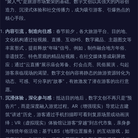
“聚人气”是旅游市场繁荣的基础。数字文创以其强大的内容创
造力、沉浸式体验和社交传播力，成为吸引游客、引爆热点的
核心手段。
内容引流，制造向往感
：春节前夕，各大旅游平台、目的地、
文化机构通过短视频、直播、互动H5、数字藏品、主题图文等
丰富形式，提前释放“年味”信号。例如，制作融合地方年俗、
非遗技艺、特色景观的精品短视频，在社交媒体形成刷屏效
应；通过“云直播”展示庙会筹备、灯会点亮、民俗展演，勾起
游客亲临现场的渴望。数字文创内容将静态的旅游资源转化为
动态、可感、可分享的“故事”，有效激发了潜在游客的出行意
愿。
沉浸体验，深化参与感
：抵达目的地后，数字文创不再只是“预
告片”，而是深度融入游览过程。AR（增强现实）导览让古建
筑“讲述”历史，游客通过手机扫描即可看到复原场景或动画演
绎；VR（虚拟现实）体验馆让游客“穿越”到古代市集，亲身参
与传统年俗活动；基于LBS（地理位置服务）的互动游戏，如