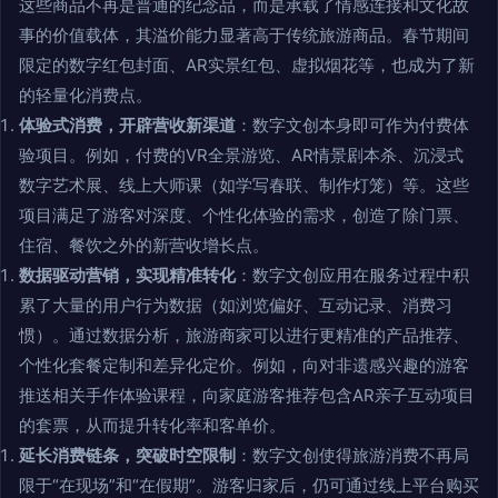
这些商品不再是普通的纪念品，而是承载了情感连接和文化故
事的价值载体，其溢价能力显著高于传统旅游商品。春节期间
限定的数字红包封面、AR实景红包、虚拟烟花等，也成为了新
的轻量化消费点。
体验式消费，开辟营收新渠道
：数字文创本身即可作为付费体
验项目。例如，付费的VR全景游览、AR情景剧本杀、沉浸式
数字艺术展、线上大师课（如学写春联、制作灯笼）等。这些
项目满足了游客对深度、个性化体验的需求，创造了除门票、
住宿、餐饮之外的新营收增长点。
数据驱动营销，实现精准转化
：数字文创应用在服务过程中积
累了大量的用户行为数据（如浏览偏好、互动记录、消费习
惯）。通过数据分析，旅游商家可以进行更精准的产品推荐、
个性化套餐定制和差异化定价。例如，向对非遗感兴趣的游客
推送相关手作体验课程，向家庭游客推荐包含AR亲子互动项目
的套票，从而提升转化率和客单价。
延长消费链条，突破时空限制
：数字文创使得旅游消费不再局
限于“在现场”和“在假期”。游客归家后，仍可通过线上平台购买